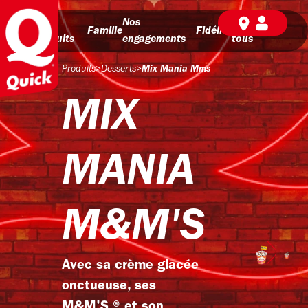
Nos
Nos
BD pour
Famille
Fidélité
produits
engagements
tous
Produits
>
Desserts
>
Mix Mania Mms
MIX
MANIA
M&M'S
Avec sa crème glacée
onctueuse, ses
M&M'S ® et son