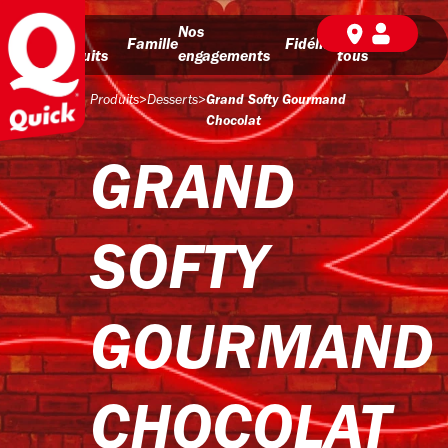
Nos
Nos
BD pour
Famille
Fidélité
produits
engagements
tous
Produits
>
Desserts
>
Grand Softy Gourmand
Chocolat
GRAND
SOFTY
GOURMAND
CHOCOLAT