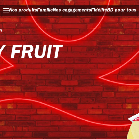
Nos produits
Famille
Nos engagements
Fidélité
BD pour tous
it
 FRUIT