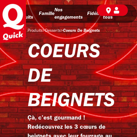
Nos
Nos
BD pour
Famille
Fidélité
produits
engagements
tous
Produits
>
Desserts
>
Coeurs De Beignets
COEURS
DE
BEIGNETS
Çà, c'est gourmand !
Redécouvrez les 3 cœurs de
beignets avec leur fourrage au