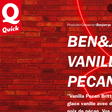
Produits
>
Desserts
>
Benjerrys
BEN&
VANIL
PECA
"Vanilla Pecan Britt
glace vanille avec 
noix de pécan. Vos 