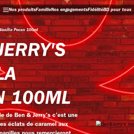
Nos produits
Famille
Nos engagements
Fidélité
BD pour tous
 Vanilla Pecan 100ml
JERRY'S
LA
N 100ML
le de Ben & Jerry's c'est une
des éclats de caramel aux
papilles nous remercieront