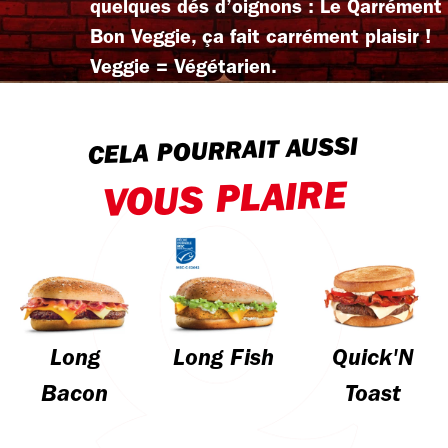
quelques dés d’oignons : Le Qarrément
Bon Veggie, ça fait carrément plaisir !
Veggie = Végétarien.
CELA POURRAIT AUSSI
VOUS PLAIRE
Long
Long Fish
Quick'N
Bacon
Toast