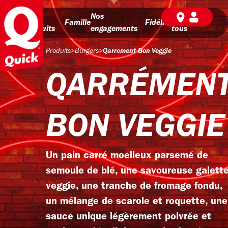
Nos
Nos
BD pour
Famille
Fidélité
produits
engagements
tous
Produits
>
Burgers
>
Qarrement Bon Veggie
QARRÉMEN
BON VEGGIE
Un pain carré moelleux parsemé de
semoule de blé, une savoureuse galett
veggie, une tranche de fromage fondu,
un mélange de scarole et roquette, une
sauce unique légèrement poivrée et