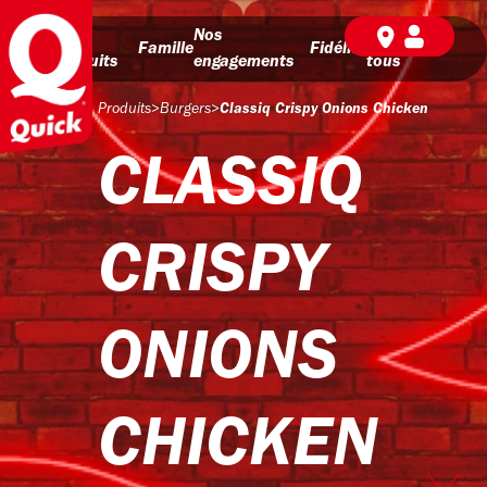
Nos
Nos
BD pour
Famille
Fidélité
produits
engagements
tous
Produits
>
Burgers
>
Classiq Crispy Onions Chicken
CLASSIQ
CRISPY
ONIONS
CHICKEN