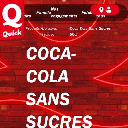
Nos
Nos
BD pour
Famille
Fidélité
produits
engagements
tous
Produits
>
Boissons
>
Coca Cola Sans Sucres
Froides
50cl
COCA-
COLA
SANS
SUCRES