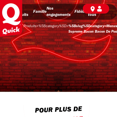
Nos
Nos
BD pour
Famille
Fidélité
produits
engagements
tous
Produits
>
%5Bcategory%5D
>
%5Bslug%5Dcategory=menu
Supreme Bacon Bacon De Pou
POUR PLUS DE