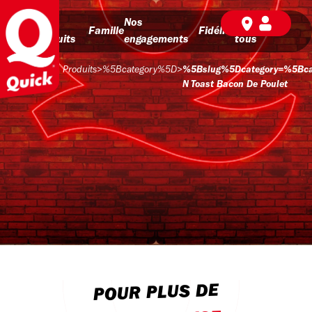
Nos
Nos
BD pour
Famille
Fidélité
produits
engagements
tous
Produits
>
%5Bcategory%5D
>
%5Bslug%5Dcategory=%5Bc
N Toast Bacon De Poulet
POUR PLUS DE