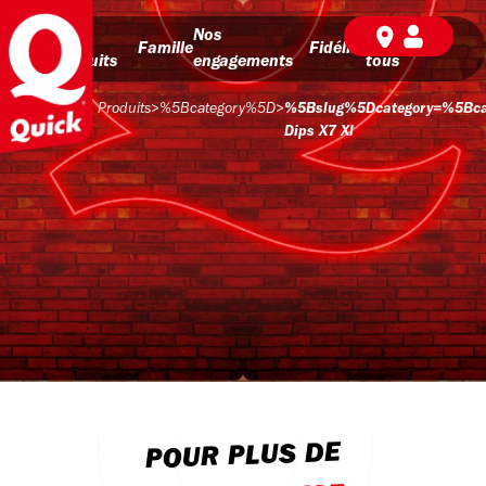
Nos
Nos
BD pour
Famille
Fidélité
produits
engagements
tous
Produits
>
%5Bcategory%5D
>
%5Bslug%5Dcategory=%5Bc
Dips X7 Xl
POUR PLUS DE