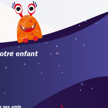
otre enfant
s ses amis