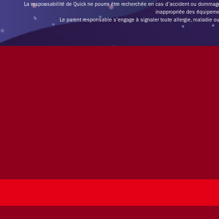
La responsabilité de Quick ne pourra être recherchée en cas d’accident ou dommage
inappropriée des équipemen
Le parent responsable s’engage à signaler toute allergie, maladie ou 