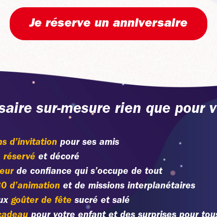
Je réserve un anniversaire
saire sur-mesure rien que pour v
s d’invitation
pour ses amis
 réservé
et décoré
eur
de confiance qui s’occupe de tout
0 d’animation
et de missions interplanétaires
ux
goûter de fête
sucré et salé
cadeau
pour votre enfant et des surprises pour tou