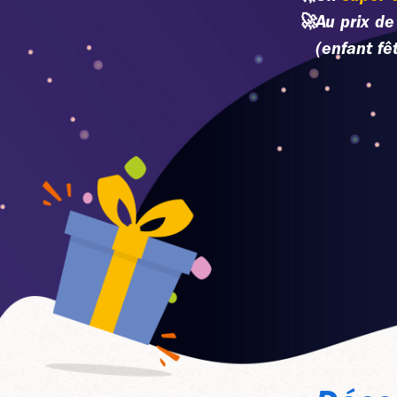
🚀
Au prix de
(enfant fê