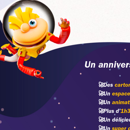
Un anniver
🚀
Des
carton
🚀
Un
espace
🚀
Un
animat
🚀
Plus d’
1h3
🚀
Un délicie
🚀
Un
super 