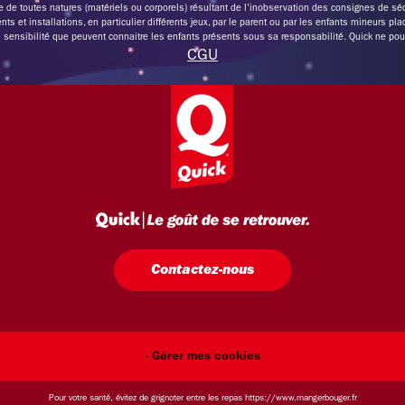
 de toutes natures (matériels ou corporels) résultant de l’inobservation des consignes de séc
ts et installations, en particulier différents jeux, par le parent ou par les enfants mineurs pla
sensibilité que peuvent connaitre les enfants présents sous sa responsabilité. Quick ne pourra
CGU
Contactez-nous
- Gérer mes cookies
Pour votre santé, évitez de grignoter entre les repas
https://www.mangerbouger.fr