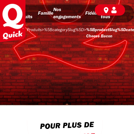
Nos
Nos
BD pour
Famille
Fidélité
produits
engagements
tous
Produits
>
%5BcategorySlug%5D
>
%5BproductSlug%5Dcate
Cheese Bacon
POUR PLUS DE