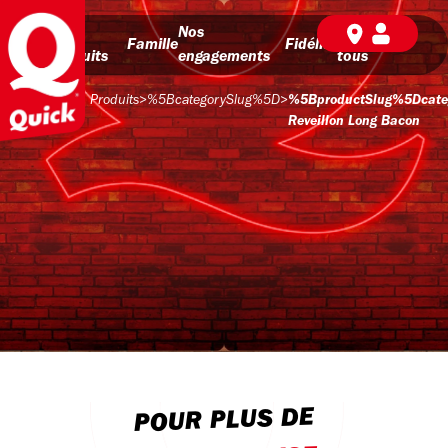
Nos
Nos
BD pour
Famille
Fidélité
produits
engagements
tous
Produits
>
%5BcategorySlug%5D
>
%5BproductSlug%5Dcate
Reveillon Long Bacon
POUR PLUS DE