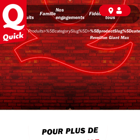
Nos
Nos
BD pour
Famille
Fidélité
produits
engagements
tous
Produits
>
%5BcategorySlug%5D
>
%5BproductSlug%5Dcate
Reveillon Giant Max
POUR PLUS DE