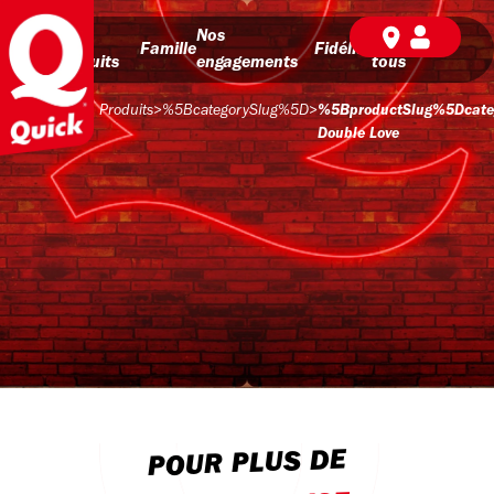
Nos
Nos
BD pour
Famille
Fidélité
produits
engagements
tous
Produits
>
%5BcategorySlug%5D
>
%5BproductSlug%5Dcate
Double Love
POUR PLUS DE