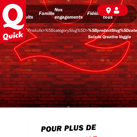
Nos
Nos
BD pour
Famille
Fidélité
produits
engagements
tous
Produits
>
%5BcategorySlug%5D
>
%5BproductSlug%5Dcate
Salade Qreative Veggie
POUR PLUS DE