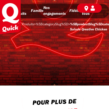
Nos
Nos
BD pour
Famille
Fidélité
produits
engagements
tous
Produits
>
%5BcategorySlug%5D
>
%5BproductSlug%5Dcate
Salade Qreative Chicken
POUR PLUS DE