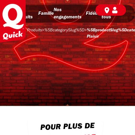
Nos
Nos
BD pour
Famille
Fidélité
produits
engagements
tous
Produits
>
%5BcategorySlug%5D
>
%5BproductSlug%5Dcate
Plaisir
POUR PLUS DE