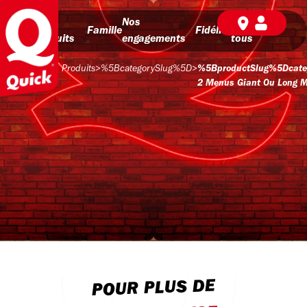
Nos
Nos
BD pour
Famille
Fidélité
produits
engagements
tous
Produits
>
%5BcategorySlug%5D
>
%5BproductSlug%5Dcate
2 Menus Giant Ou Long M
POUR PLUS DE