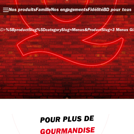
Nos produits
Famille
Nos engagements
Fidélité
BD pour tous
5D
>
%5BproductSlug%5DcategorySlug=menus&productSlug=3 Menus Gi
POUR PLUS DE
GOURMANDISE