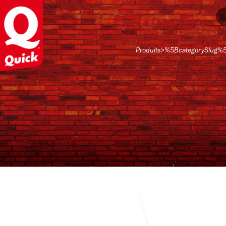
Produits
>
%5BcategorySlug%