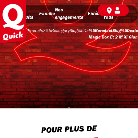
Nos
Nos
BD pour
Famille
Fidélité
produits
engagements
tous
Produits
>
%5BcategorySlug%5D
>
%5BproductSlug%5Dcate
Magic Box Et 2 M Xl Gian
POUR PLUS DE