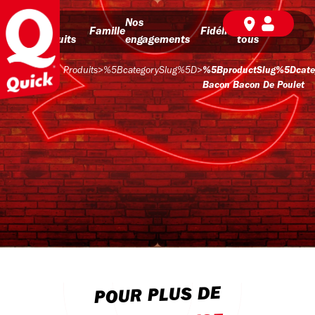
Nos
Nos
BD pour
Famille
Fidélité
produits
engagements
tous
Produits
>
%5BcategorySlug%5D
>
%5BproductSlug%5Dcate
Bacon Bacon De Poulet
POUR PLUS DE