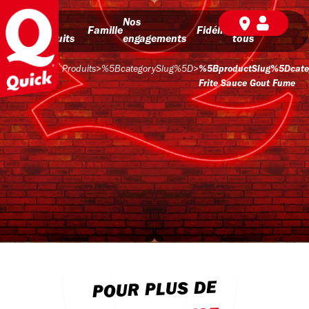
Nos
Nos
BD pour
Famille
Fidélité
produits
engagements
tous
Produits
>
%5BcategorySlug%5D
>
%5BproductSlug%5Dcateg
Frite Sauce Gout Fume
POUR PLUS DE