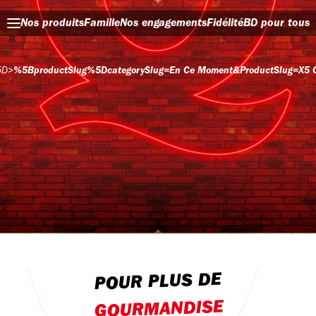
Nos produits
Famille
Nos engagements
Fidélité
BD pour tous
5D
>
%5BproductSlug%5DcategorySlug=en Ce Moment&productSlug=x5 C
POUR PLUS DE
GOURMANDISE