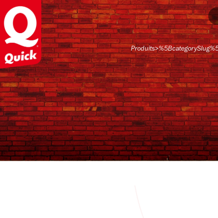
Produits
>
%5BcategorySlug%