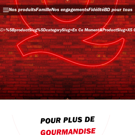
Nos produits
Famille
Nos engagements
Fidélité
BD pour tous
5D
>
%5BproductSlug%5DcategorySlug=en Ce Moment&productSlug=x5 
POUR PLUS DE
GOURMANDISE