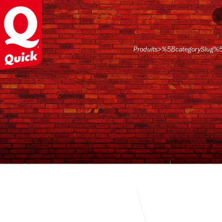
Produits
>
%5BcategorySlug%