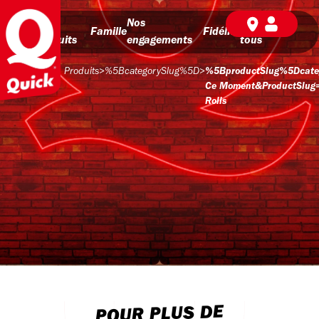
Nos
Nos
BD pour
Famille
Fidélité
produits
engagements
tous
Produits
>
%5BcategorySlug%5D
>
%5BproductSlug%5Dcate
Ce Moment&productSlug
Rolls
POUR PLUS DE