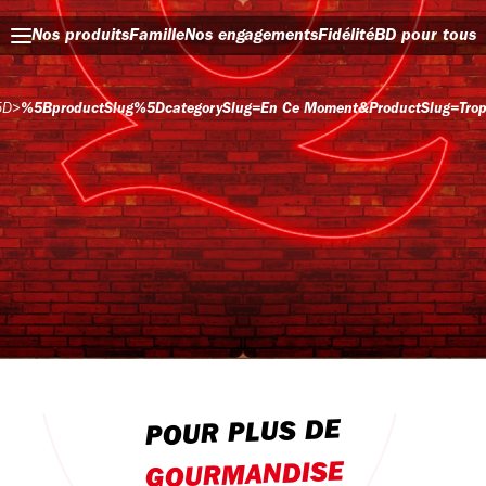
Nos produits
Famille
Nos engagements
Fidélité
BD pour tous
5D
>
%5BproductSlug%5DcategorySlug=en Ce Moment&productSlug=tropi
POUR PLUS DE
GOURMANDISE