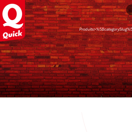
Produits
>
%5BcategorySlug%