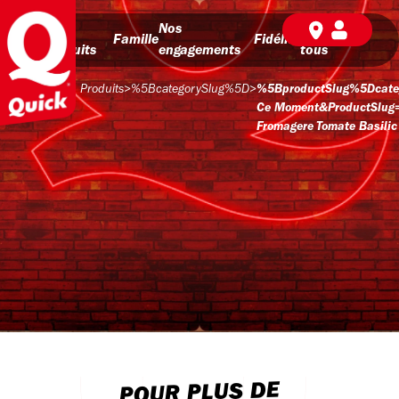
Nos
Nos
BD pour
Famille
Fidélité
produits
engagements
tous
Produits
>
%5BcategorySlug%5D
>
%5BproductSlug%5Dcate
Ce Moment&productSlug
Fromagere Tomate Basilic
POUR PLUS DE