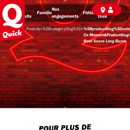
Nos
Nos
BD pour
Famille
Fidélité
produits
engagements
tous
Produits
>
%5BcategorySlug%5D
>
%5BproductSlug%5Dcate
Ce Moment&productSlug=
Bowl Sauce Long Bacon
POUR PLUS DE