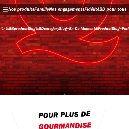
Nos produits
Famille
Nos engagements
Fidélité
BD pour tous
5D
>
%5BproductSlug%5DcategorySlug=en Ce Moment&productSlug=peti
POUR PLUS DE
GOURMANDISE