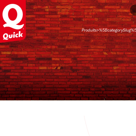
Produits
>
%5BcategorySlug%