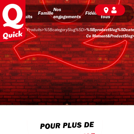
Nos
Nos
BD pour
Famille
Fidélité
produits
engagements
tous
Produits
>
%5BcategorySlug%5D
>
%5BproductSlug%5Dcate
Ce Moment&productSlug
POUR PLUS DE