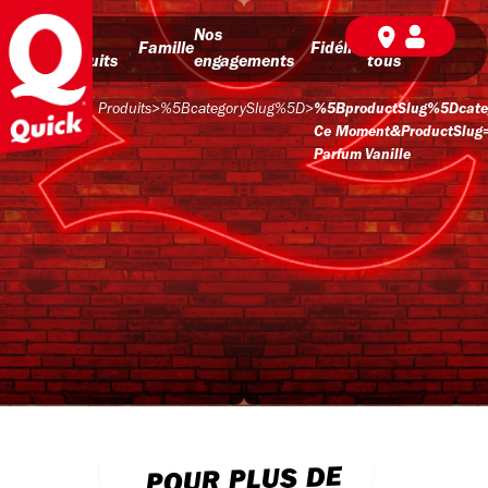
Nos
Nos
BD pour
Famille
Fidélité
produits
engagements
tous
Produits
>
%5BcategorySlug%5D
>
%5BproductSlug%5Dcate
Ce Moment&productSlug
Parfum Vanille
POUR PLUS DE