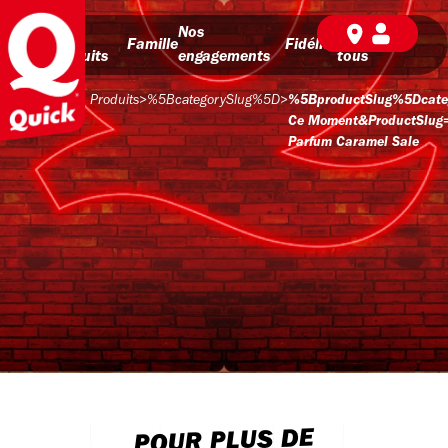
Nos
Nos
BD pour
Famille
Fidélité
produits
engagements
tous
Produits
>
%5BcategorySlug%5D
>
%5BproductSlug%5Dcate
Ce Moment&productSlug
Parfum Caramel Sale
POUR PLUS DE