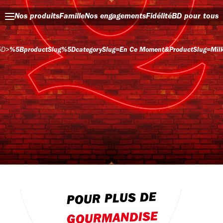
Nos produits
Famille
Nos engagements
Fidélité
BD pour tous
5D
>
%5BproductSlug%5DcategorySlug=en Ce Moment&productSlug=milk
POUR PLUS DE
GOURMANDISE