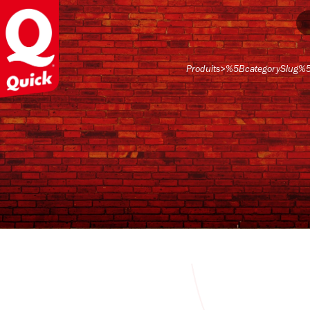
Produits
>
%5BcategorySlug%