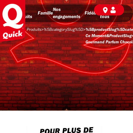
Nos
Nos
BD pour
Famille
Fidélité
produits
engagements
tous
Produits
>
%5BcategorySlug%5D
>
%5BproductSlug%5Dcate
Ce Moment&productSlug
Gourmand Parfum Chocol
POUR PLUS DE