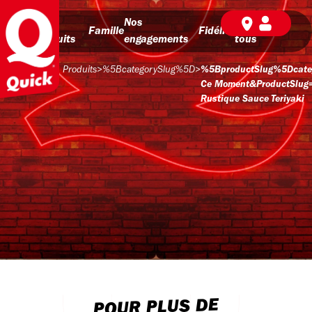
Nos
Nos
BD pour
Famille
Fidélité
produits
engagements
tous
Produits
>
%5BcategorySlug%5D
>
%5BproductSlug%5Dcate
Ce Moment&productSlug
Rustique Sauce Teriyaki
POUR PLUS DE