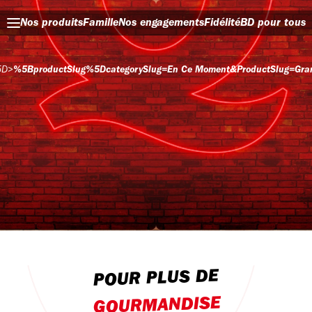
Nos produits
Famille
Nos engagements
Fidélité
BD pour tous
5D
>
%5BproductSlug%5DcategorySlug=en Ce Moment&productSlug=grand
POUR PLUS DE
GOURMANDISE