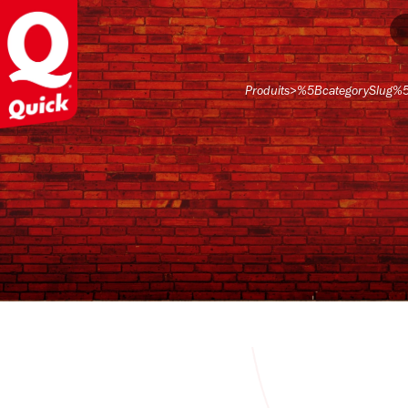
Produits
>
%5BcategorySlug%