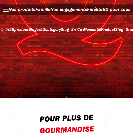
Nos produits
Famille
Nos engagements
Fidélité
BD pour tous
5D
>
%5BproductSlug%5DcategorySlug=en Ce Moment&productSlug=grande
POUR PLUS DE
GOURMANDISE