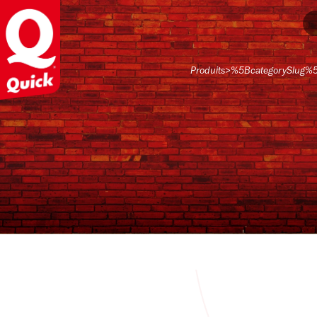
Produits
>
%5BcategorySlug%