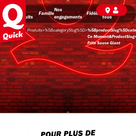
Nos
Nos
BD pour
Famille
Fidélité
produits
engagements
tous
Produits
>
%5BcategorySlug%5D
>
%5BproductSlug%5Dcate
Ce Moment&productSlug
Frite Sauce Giant
POUR PLUS DE