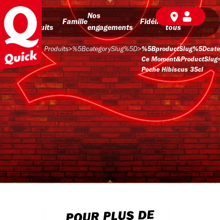
Nos
Nos
BD pour
Famille
Fidélité
produits
engagements
tous
Produits
>
%5BcategorySlug%5D
>
%5BproductSlug%5Dcate
Ce Moment&productSlug=
Peche Hibiscus 35cl
POUR PLUS DE