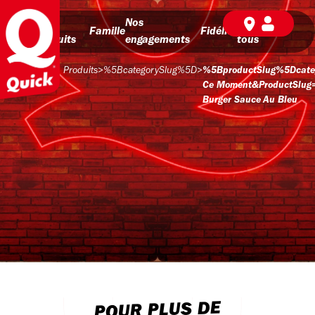
Nos
Nos
BD pour
Famille
Fidélité
produits
engagements
tous
Produits
>
%5BcategorySlug%5D
>
%5BproductSlug%5Dcate
Ce Moment&productSlug
Burger Sauce Au Bleu
POUR PLUS DE