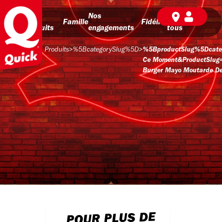
Nos
Nos
BD pour
Famille
Fidélité
produits
engagements
tous
Produits
>
%5BcategorySlug%5D
>
%5BproductSlug%5Dcate
Ce Moment&productSlug
Burger Mayo Moutarde De
POUR PLUS DE