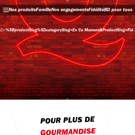
Nos produits
Famille
Nos engagements
Fidélité
BD pour tous
5D
>
%5BproductSlug%5DcategorySlug=en Ce Moment&productSlug=fid 30p
POUR PLUS DE
GOURMANDISE