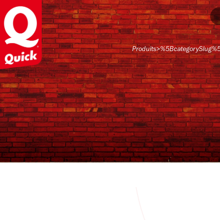
Produits
>
%5BcategorySlug%