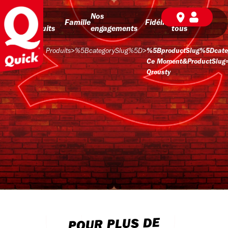
Nos
Nos
BD pour
Famille
Fidélité
produits
engagements
tous
Produits
>
%5BcategorySlug%5D
>
%5BproductSlug%5Dcate
Ce Moment&productSlug
Qrousty
POUR PLUS DE