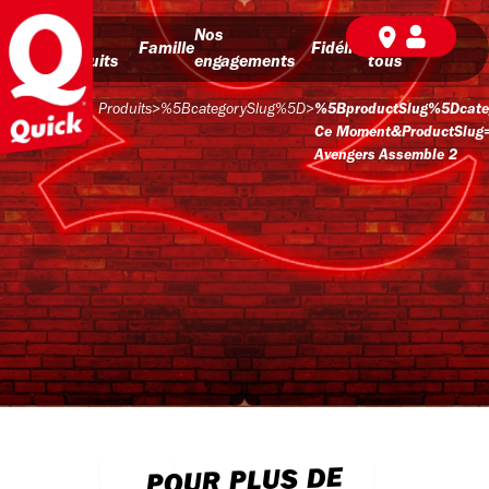
Nos
Nos
BD pour
Famille
Fidélité
produits
engagements
tous
Produits
>
%5BcategorySlug%5D
>
%5BproductSlug%5Dcate
Ce Moment&productSlug
Avengers Assemble 2
POUR PLUS DE