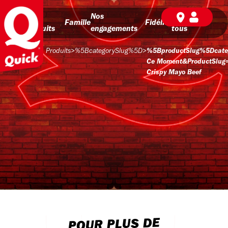
Nos
Nos
BD pour
Famille
Fidélité
produits
engagements
tous
Produits
>
%5BcategorySlug%5D
>
%5BproductSlug%5Dcate
Ce Moment&productSlug=
Crispy Mayo Beef
POUR PLUS DE