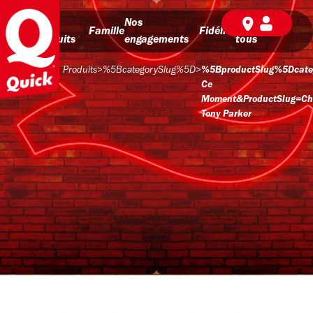
Nos
Nos
BD pour
Famille
Fidélité
produits
engagements
tous
Produits
>
%5BcategorySlug%5D
>
%5BproductSlug%5Dcate
Ce
Moment&productSlug=ch
Tony Parker