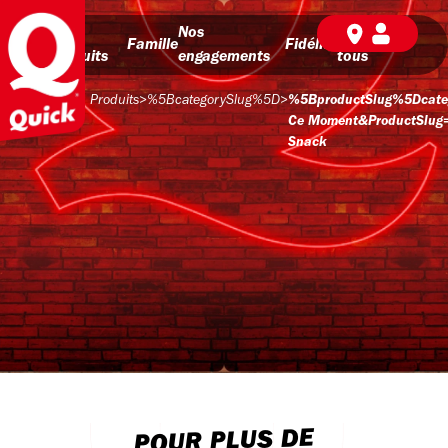
Nos
Nos
BD pour
Famille
Fidélité
produits
engagements
tous
Produits
>
%5BcategorySlug%5D
>
%5BproductSlug%5Dcate
Ce Moment&productSlug=
Snack
POUR PLUS DE