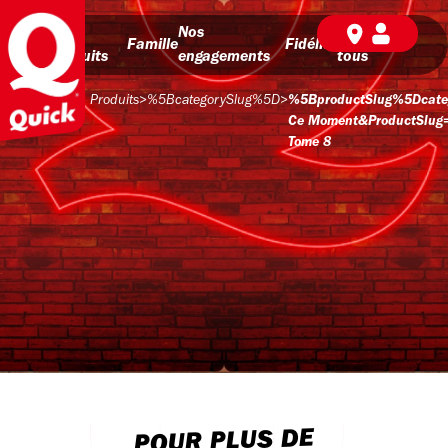
Nos
Nos
BD pour
Famille
Fidélité
produits
engagements
tous
Produits
>
%5BcategorySlug%5D
>
%5BproductSlug%5Dcate
Ce Moment&productSlug
Tome 8
POUR PLUS DE